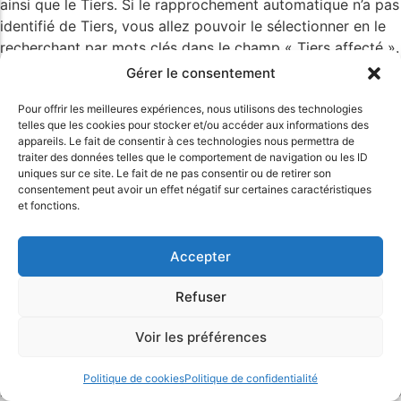
ainsi que le Tiers. Si le rapprochement automatique n’a pas
identifié de Tiers, vous allez pouvoir le sélectionner en le
recherchant par mots clés dans le champ « Tiers affecté ».
Une liste dynamique des Tiers myKomela s’affiche et se
Gérer le consentement
met à jour au fur et à mesure de la saisie des mots clés.
Pour offrir les meilleures expériences, nous utilisons des technologies
Cliquez sur le Tiers considéré dans la liste pour le
telles que les cookies pour stocker et/ou accéder aux informations des
sélectionner. Lorsque le Tiers est sélectionné, vous pouvez
appareils. Le fait de consentir à ces technologies nous permettra de
afficher la liste des documents du Tiers en cliquant sur le
traiter des données telles que le comportement de navigation ou les ID
uniques sur ce site. Le fait de ne pas consentir ou de retirer son
lien « Afficher les documents du Tiers ». La liste des
consentement peut avoir un effet négatif sur certaines caractéristiques
documents du Tiers s’affiche (s’il y en a) et si l’un des
et fonctions.
documents correspond à l’opération bancaire, myKomela
sélectionne automatiquement le document (case à cocher
Accepter
devant la ligne). Les actions complémentaires pour les
rapprochements manuels Depuis la popup des opérations
Refuser
bancaires, vous disposez d’actions complémentaires qui
vous permettent de faciliter le traitement du
Voir les préférences
rapprochement bancaire. Ces actions sont accessibles
depuis le bouton ACTIONS. En survolant ce bouton, un
Politique de cookies
Politique de confidentialité
menu contextuel s’affiche avec les options disponibles. Les