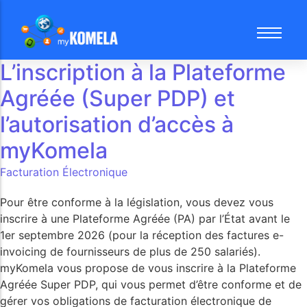
La caisse multi-magasins
Blog
Contactez-nous
New
L’inscription à la Plateforme
Le meilleur de la facturation
FAQ & Aides
Démo gratuite 30mn
Agréée (Super PDP) et
La gestion des stocks simple et performante
Préconisations matériel pour myKomela
Demandez votre démo gratuite pour votre SAV
l’autorisation d’accès à
Les commandes fournisseurs et les réappros
Offre Chèque Numerik Région Réunion
myKomela
La synchro eCommerce facile
Facturation Électronique
La gestion du SAV simple et efficace
Pour être conforme à la législation, vous devez vous
inscrire à une Plateforme Agréée (PA) par l’État avant le
1er septembre 2026 (pour la réception des factures e-
invoicing de fournisseurs de plus de 250 salariés).
myKomela vous propose de vous inscrire à la Plateforme
Agréée Super PDP, qui vous permet d’être conforme et de
gérer vos obligations de facturation électronique de