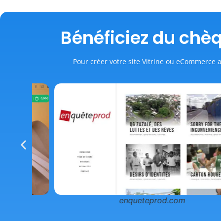
Bénéficiez du chè
Pour créer votre site Vitrine ou eCommerce 
enqueteprod.com