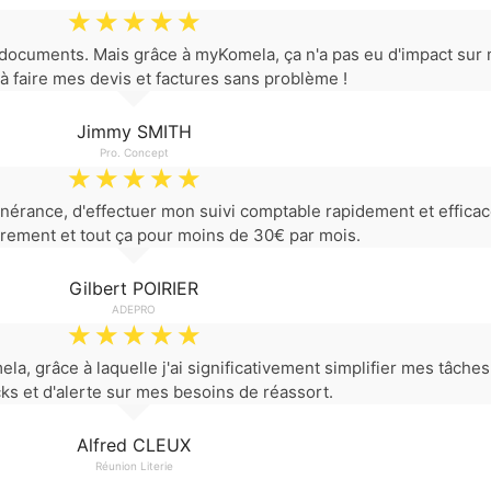
☆
☆
☆
☆
☆
documents. Mais grâce à myKomela, ça n'a pas eu d'impact sur m
à faire mes devis et factures sans problème !
Jimmy SMITH
Pro. Concept
☆
☆
☆
☆
☆
nérance, d'effectuer mon suivi comptable rapidement et efficac
rement et tout ça pour moins de 30€ par mois.
Gilbert POIRIER
ADEPRO
☆
☆
☆
☆
☆
la, grâce à laquelle j'ai significativement simplifier mes tâch
ks et d'alerte sur mes besoins de réassort.
Alfred CLEUX
Réunion Literie