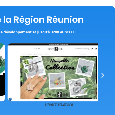
 la Région Réunion
de développement et jusqu’à 3200 euros HT
.
silverfish.store