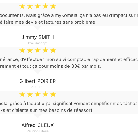
☆
☆
☆
☆
☆
documents. Mais grâce à myKomela, ça n'a pas eu d'impact sur m
à faire mes devis et factures sans problème !
Jimmy SMITH
Pro. Concept
☆
☆
☆
☆
☆
nérance, d'effectuer mon suivi comptable rapidement et efficac
rement et tout ça pour moins de 30€ par mois.
Gilbert POIRIER
ADEPRO
☆
☆
☆
☆
☆
la, grâce à laquelle j'ai significativement simplifier mes tâch
ks et d'alerte sur mes besoins de réassort.
Alfred CLEUX
Réunion Literie