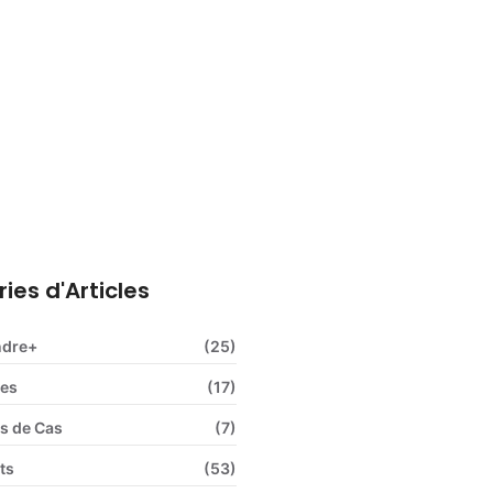
ns sociales obligatoires : le
plet pour l’employeur
ies d'Articles
ndre+
(25)
ces
(17)
s de Cas
(7)
ts
(53)