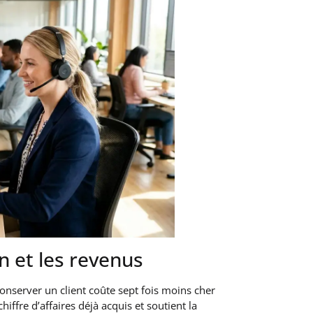
Meilleures
scanner d
android
Petite ent
agrandiss
on et les revenus
business
 conserver un client coûte sept fois moins cher
ffre d’affaires déjà acquis et soutient la