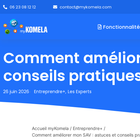
06 23 08 12 12
contact@mykomela.com
Fonctionnalité
Comment améliore
conseils pratique
26 juin 2026
Entreprendre+
,
Les Experts
-
Accueil myKomela
/
Entreprendre+
/
Comment améliorer mon SAV : astuces et conseils pr