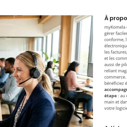
À prop
myKomela e
gérer facil
conforme, le
électronique
les factures
et les comm
aussi de pil
reliant mag
commerce. 
bénéficiez 
accompag
étape
: au 
main et dan
votre logicie