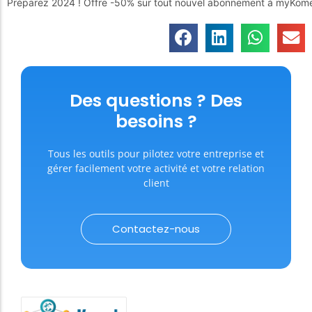
Préparez 2024 ! Offre -50% sur tout nouvel abonnement à myKom
Des questions ? Des
besoins ?
Tous les outils pour pilotez votre entreprise et
gérer facilement votre activité et votre relation
client
Contactez-nous