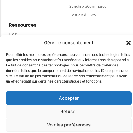
Synchro eCommerce
Gestion du SAV
Ressources
Blog
FAQ & aides
Gérer le consentement
Choisir votre matériel de caisse
Pour offrir les meilleures expériences, nous utilisons des technologies telles
Espace client
que les cookies pour stocker et/ou accéder aux informations des appareils.
Le fait de consentir à ces technologies nous permettra de traiter des
CGVU
données telles que le comportement de navigation ou les ID uniques sur ce
site. Le fait de ne pas consentir ou de retirer son consentement peut avoir
Politique de confidentialité
un effet négatif sur certaines caractéristiques et fonctions.
Conditions Générales du site
Accepter
© 2025 myKomela cloud – Tous droits réservés
Refuser
Voir les préférences