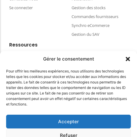
Se connecter
Gestion des stocks
Commandes fournisseurs
Synchro eCommerce
Gestion du SAV
Ressources
Blog
Gérer le consentement
FAQ & aides
Pour offrir les meilleures expériences, nous utilisons des technologies
Choisir votre matériel de caisse
telles que les cookies pour stocker et/ou accéder aux informations des
Espace client
appareils. Le fait de consentir à ces technologies nous permettra de
traiter des données telles que le comportement de navigation ou les ID
CGVU
uniques sur ce site. Le fait de ne pas consentir ou de retirer son
Politique de confidentialité
consentement peut avoir un effet négatif sur certaines caractéristiques
et fonctions.
Conditions Générales du site
Accepter
© 2025 myKomela cloud – Tous droits réservés
Refuser