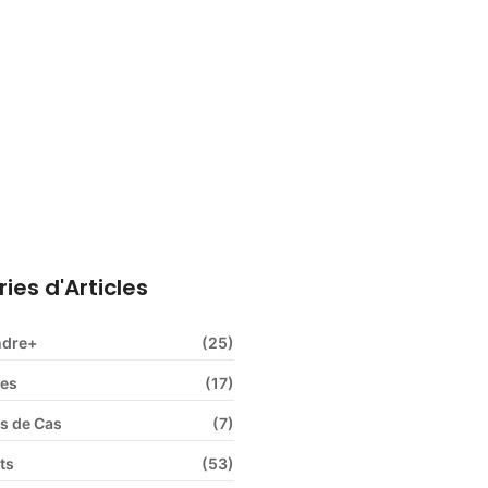
ns sociales obligatoires : le
plet pour l’employeur
ies d'Articles
ndre+
(25)
ces
(17)
s de Cas
(7)
ts
(53)