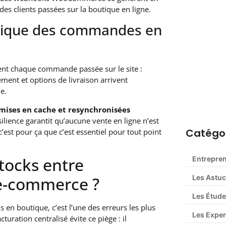
s clients passées sur la boutique en ligne.
tique des commandes en
ent chaque commande passée sur le site :
ment et options de livraison arrivent
e.
Déclaratio
mises en cache et resynchronisées
guide com
ésilience garantit qu’aucune vente en ligne n’est
Catégor
st pour ça que c’est essentiel pour tout point
tocks entre
Entrepre
Les Astu
e-commerce ?
Les Étude
us en boutique, c’est l’une des erreurs les plus
Les Exper
uration centralisé évite ce piège : il