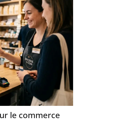
Meilleures
scanner d
android
Petite ent
agrandiss
business
our le commerce