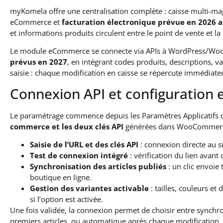
myKomela offre une centralisation complète : caisse multi-mag
eCommerce et
facturation électronique prévue en 2026 a
et informations produits circulent entre le point de vente et l
Le module eCommerce se connecte via APIs à WordPress/W
prévus en 2027
, en intégrant codes produits, descriptions, v
saisie : chaque modification en caisse se répercute immédiatem
Connexion API et configuration
Le paramétrage commence depuis les Paramètres Applicatifs de
commerce et les deux clés API
générées dans WooCommerce,
Saisie de l’URL et des clés API
: connexion directe au
Test de connexion intégré
: vérification du lien avant
Synchronisation des articles publiés
: un clic envoie 
boutique en ligne.
Gestion des variantes activable
: tailles, couleurs e
si l’option est activée.
Une fois validée, la connexion permet de choisir entre synchro
premiers articles, ou automatique après chaque modificati