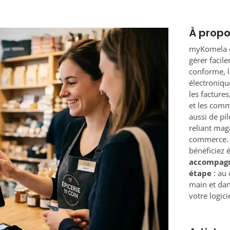
À prop
myKomela e
gérer facil
conforme, le
électronique
les factures
et les comm
aussi de pil
reliant mag
commerce. 
bénéficiez 
accompag
étape
: au 
main et dan
votre logicie