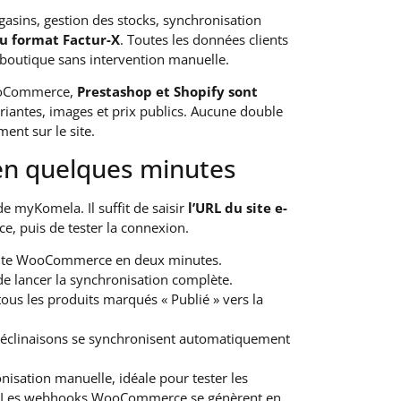
asins, gestion des stocks, synchronisation
u format Factur-X
. Toutes les données clients
a boutique sans intervention manuelle.
ooCommerce,
Prestashop et Shopify sont
ariantes, images et prix publics. Aucune double
ent sur le site.
Meilleur l
factures 
 en quelques minutes
 myKomela. Il suffit de saisir
l’URL du site e-
 puis de tester la connexion.
 site WooCommerce en deux minutes.
 de lancer la synchronisation complète.
tous les produits marqués « Publié » vers la
t déclinaisons se synchronisent automatiquement
Les avant
omnicanal
nisation manuelle, idéale pour tester les
on. Les webhooks WooCommerce se génèrent en