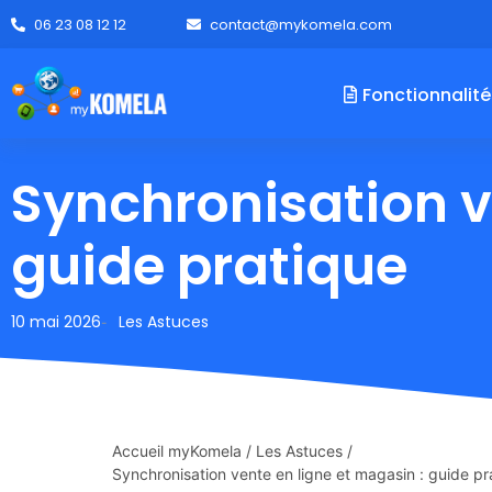
06 23 08 12 12
contact@mykomela.com
Fonctionnalité
Synchronisation v
guide pratique
10 mai 2026
Les Astuces
-
Accueil myKomela
/
Les Astuces
/
Synchronisation vente en ligne et magasin : guide pr