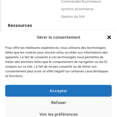
Commandes fournisseurs
Synchro eCommerce
Gestion du SAV
Ressources
Blog
Gérer le consentement
FAQ & aides
Pour offrir les meilleures expériences, nous utilisons des technologies
Choisir votre matériel de caisse
telles que les cookies pour stocker et/ou accéder aux informations des
Espace client
appareils. Le fait de consentir à ces technologies nous permettra de
traiter des données telles que le comportement de navigation ou les ID
CGVU
uniques sur ce site. Le fait de ne pas consentir ou de retirer son
Politique de confidentialité
consentement peut avoir un effet négatif sur certaines caractéristiques
et fonctions.
Conditions Générales du site
Accepter
© 2025 myKomela cloud – Tous droits réservés
Refuser
Voir les préférences