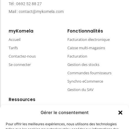
Tél : 0692 52 88 27
Mail : contact@mykomela.com
myKomela
Fonctionnalités
Accueil
Facturation électronique
Tarifs
Caisse multi-magasins
Contactez-nous
Facturation
Se connecter
Gestion des stocks
Commandes fournisseurs
Synchro eCommerce
Gestion du SAV
Ressources
Blog
Gérer le consentement
FAQ & aides
Pour offrir les meilleures expériences, nous utilisons des technologies
Choisir votre matériel de caisse