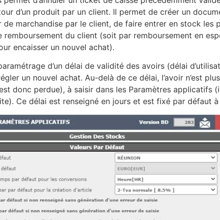
s permet d’annuler un ticket de caisse précédemment valid
etour d’un produit par un client. Il permet de créer un doc
r de marchandise par le client, de faire entrer en stock les 
le remboursement du client (soit par remboursement en espè
 pour encaisser un nouvel achat).
ramétrage d’un délai de validité des avoirs (délai d’utilisat
régler un nouvel achat. Au-delà de ce délai, l’avoir n’est plus
 est donc perdue), à saisir dans les Paramètres applicatifs 
te). Ce délai est renseigné en jours et est fixé par défaut à