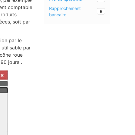
é, par exemple
ument comptable
Rapprochement
8
produits
bancaire
ces, soit par
ion par le
 utilisable par
(icône roue
 90 jours .