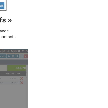
fs »
mande
 montants