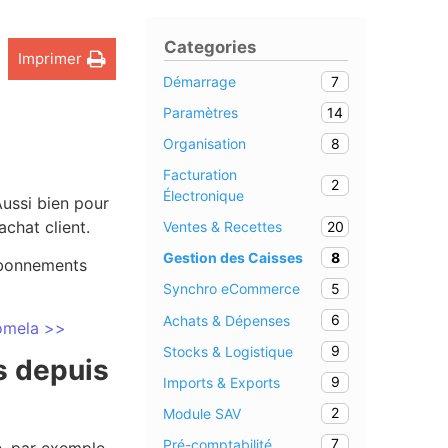
Categories
Imprimer
7
Démarrage
14
Paramètres
8
Organisation
Facturation
2
Électronique
ussi bien pour
achat client.
20
Ventes & Recettes
8
Gestion des Caisses
abonnements
5
Synchro eCommerce
6
Achats & Dépenses
Komela >>
9
Stocks & Logistique
s depuis
9
Imports & Exports
2
Module SAV
7
Pré-comptabilité