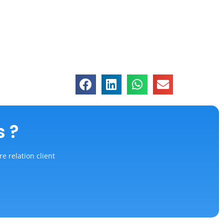
s ?
re relation client