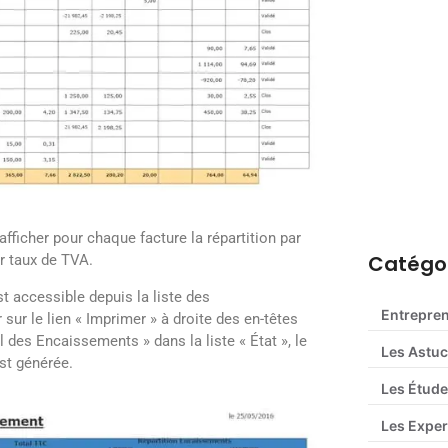
Déclaratio
guide com
afficher pour chaque facture la répartition par
Catégor
r taux de TVA.
t accessible depuis la liste des
Entrepre
sur le lien « Imprimer » à droite des en-têtes
 des Encaissements » dans la liste « État », le
Les Astu
st générée.
Les Étude
Les Exper