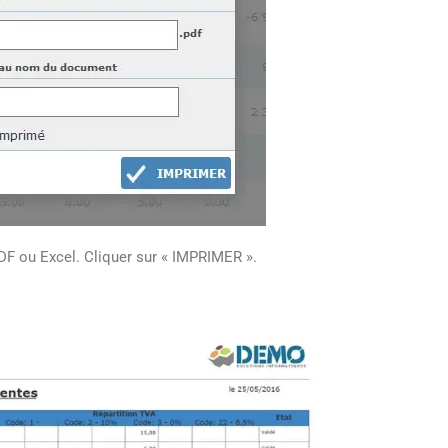
Meilleur l
factures 
DF ou Excel. Cliquer sur « IMPRIMER ».
Les avant
omnicanal