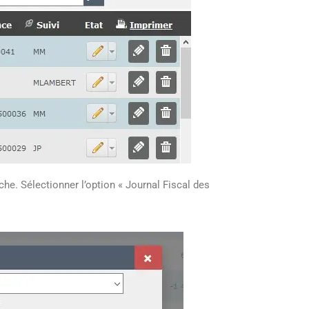
Meilleures
scanner d
android
iche. Sélectionner l’option « Journal Fiscal des
Petite ent
agrandiss
business