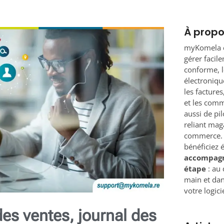
À prop
myKomela e
gérer facil
conforme, le
électronique
les factures
et les comm
aussi de pil
reliant mag
commerce. 
bénéficiez 
accompag
étape
: au 
main et dan
votre logicie
des ventes, journal des