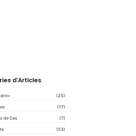
ns sociales obligatoires : le
plet pour l’employeur
ies d'Articles
ndre+
(25)
ces
(17)
s de Cas
(7)
ts
(53)