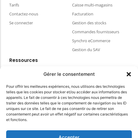
Tarifs
Caisse multi-magasins
Contactez-nous
Facturation
Se connecter
Gestion des stocks
Commandes fournisseurs
Synchro eCommerce
Gestion du SAV
Ressources
Blog
Gérer le consentement
FAQ & aides
Pour offrir les meilleures expériences, nous utilisons des technologies
Choisir votre matériel de caisse
telles que les cookies pour stocker et/ou accéder aux informations des
Espace client
appareils. Le fait de consentir à ces technologies nous permettra de
traiter des données telles que le comportement de navigation ou les ID
CGVU
uniques sur ce site. Le fait de ne pas consentir ou de retirer son
Politique de confidentialité
consentement peut avoir un effet négatif sur certaines caractéristiques
et fonctions.
Conditions Générales du site
Accepter