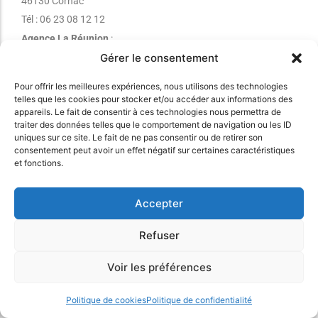
46130 Cornac
Tél : 06 23 08 12 12
Agence La Réunion
:
Gérer le consentement
97420 Le Port, La Réunion
Tél : 0692 52 88 27
Pour offrir les meilleures expériences, nous utilisons des technologies
Mail : contact@mykomela.com
telles que les cookies pour stocker et/ou accéder aux informations des
appareils. Le fait de consentir à ces technologies nous permettra de
traiter des données telles que le comportement de navigation ou les ID
uniques sur ce site. Le fait de ne pas consentir ou de retirer son
myKomela
Fonctionnalités
consentement peut avoir un effet négatif sur certaines caractéristiques
Accueil
Facturation électronique
et fonctions.
Tarifs
Caisse multi-magasins
Accepter
Contactez-nous
Facturation
Se connecter
Gestion des stocks
Refuser
Commandes fournisseurs
Synchro eCommerce
Voir les préférences
Gestion du SAV
Politique de cookies
Politique de confidentialité
Ressources