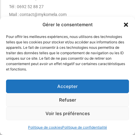
Tél : 0692 52 88 27
Mail : contact@mykomela.com
Gérer le consentement
myKomela
Fonctionnalités
Pour offrir les meilleures expériences, nous utilisons des technologies
telles que les cookies pour stocker et/ou accéder aux informations des
Accueil
Facturation électronique
appareils. Le fait de consentir à ces technologies nous permettra de
Tarifs
Caisse multi-magasins
traiter des données telles que le comportement de navigation ou les ID
uniques sur ce site. Le fait de ne pas consentir ou de retirer son
Contactez-nous
Facturation
consentement peut avoir un effet négatif sur certaines caractéristiques
et fonctions.
Se connecter
Gestion des stocks
Commandes fournisseurs
Accepter
Synchro eCommerce
Gestion du SAV
Refuser
Ressources
Voir les préférences
Blog
FAQ & aides
Politique de cookies
Politique de confidentialité
Choisir votre matériel de caisse