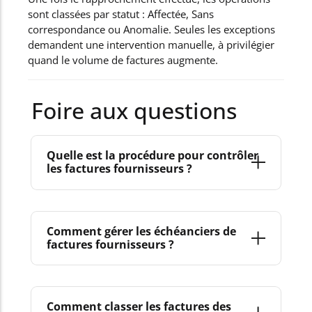
sont classées par statut : Affectée, Sans
correspondance ou Anomalie. Seules les exceptions
demandent une intervention manuelle, à privilégier
quand le volume de factures augmente.
Foire aux questions
Quelle est la procédure pour contrôler
les factures fournisseurs ?
Elle commence par la vérification des mentions
obligatoires : numéro unique, date, identité des
Comment gérer les échéanciers de
factures fournisseurs ?
parties, montant HT, TVA, total TTC et conditions de
règlement.
Ce premier filtre ne suffit pas. Il faut ensuite
Une fois la facture reçue et validée, chaque
rapprocher la facture du bon de commande et du
règlement est enregistré avec sa date d’échéance et
Comment classer les factures des