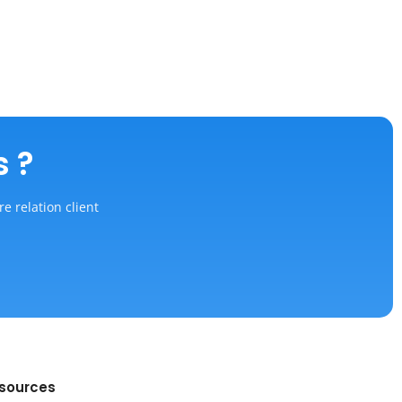
s ?
re relation client
sources