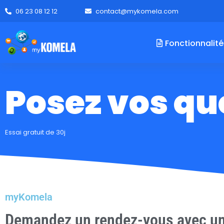
06 23 08 12 12
contact@mykomela.com
Fonctionnalité
Posez vos qu
Essai gratuit de 30j
myKomela
Demandez un rendez-vous avec un