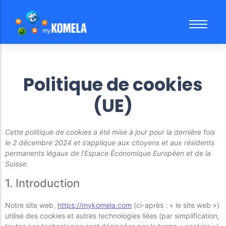
La caisse multi-magasins
Blog
Contactez-nous
New
Le meilleur de la facturation
FAQ & Aides
Démo gratuite 30mn
Politique de cookies
La gestion des stocks simple et performante
Préconisations matériel pour myKomela
Demandez votre démo gratuite pour votre SAV
Les commandes fournisseurs et les réappros
Offre Chèque Numerik Région Réunion
(UE)
La synchro eCommerce facile
La gestion du SAV simple et efficace
Cette politique de cookies a été mise à jour pour la dernière fois
le 2 décembre 2024 et s’applique aux citoyens et aux résidents
permanents légaux de l’Espace Économique Européen et de la
Suisse.
1. Introduction
Notre site web,
https://mykomela.com
(ci-après : « le site web »)
utilise des cookies et autres technologies liées (par simplification,