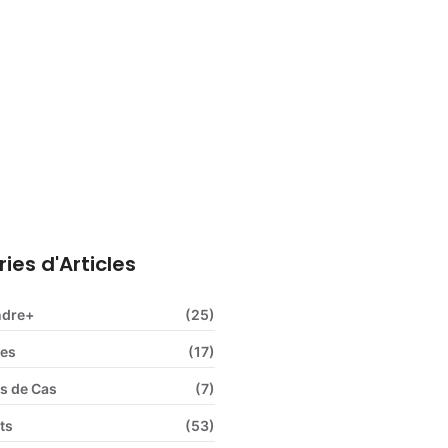
ns sociales obligatoires : le
plet pour l’employeur
ies d'Articles
ndre+
(25)
ces
(17)
s de Cas
(7)
ts
(53)