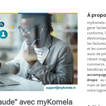
À prop
myKomela e
gérer facil
conforme, le
électronique
les factures
et les comm
aussi de pil
reliant mag
commerce. 
bénéficiez 
accompag
étape
: au 
main et dan
votre logicie
-fraude" avec myKomela