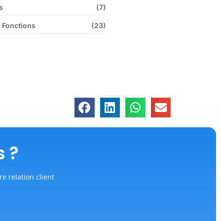
s
(7)
 Fonctions
(23)
s ?
re relation client