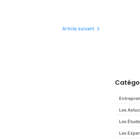
Article suivant
Déclaratio
guide com
Catégor
Entrepre
Les Astu
Les Étude
Les Exper