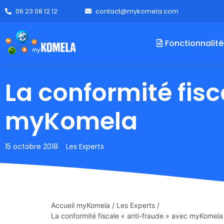
06 23 08 12 12
contact@mykomela.com
Fonctionnalité
La conformité fisc
myKomela
15 octobre 2018
Les Experts
-
Accueil myKomela
/
Les Experts
/
La conformité fiscale « anti-fraude » avec myKomela