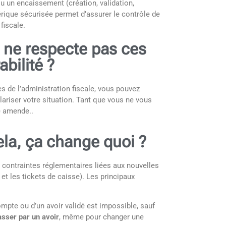
ou un encaissement (création, validation,
rique sécurisée permet d’assurer le contrôle de
Meilleures
fiscale.
scanner d
e ne respecte pas ces
android
abilité ?
es de l’administration fiscale, vous pouvez
ariser votre situation. Tant que vous ne vous
e amende..
a, ça change quoi ?
Petite ent
contraintes réglementaires liées aux nouvelles
agrandiss
et les tickets de caisse). Les principaux
business
ompte ou d’un avoir validé est impossible, sauf
asser par un avoir
, même pour changer une