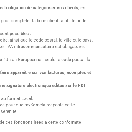
ans
l’obligation de catégoriser vos clients
, en
pour compléter la fiche client sont : le code
 sont possibles :
ire, ainsi que le code postal, la ville et le pays.
Meilleur l
 de TVA intracommunautaire est obligatoire,
factures 
de l’Union Européenne : seuls le code postal, la
faire apparaître sur vos factures, acomptes et
une signature électronique éditée sur le PDF
 au format Excel.
ées pour que myKomela respecte cette
 sérénité.
Les avant
de ces fonctions liées à cette conformité
omnicanal