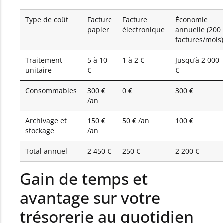
Type de coût
Facture
Facture
Économie
papier
électronique
annuelle (200
factures/mois)
Traitement
5 à 10
1 à 2 €
Jusqu’à 2 000
unitaire
€
€
Consommables
300 €
0 €
300 €
/an
Archivage et
150 €
50 € /an
100 €
stockage
/an
Total annuel
2 450 €
250 €
2 200 €
Gain de temps et
avantage sur votre
trésorerie au quotidien