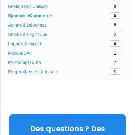
8
Gestion des Caisses
5
Synchro eCommerce
6
Achats & Dépenses
9
Stocks & Logistique
9
Imports & Exports
2
Module SAV
7
Pré-comptabilité
8
Rapprochement bancaire
Des questions ? Des