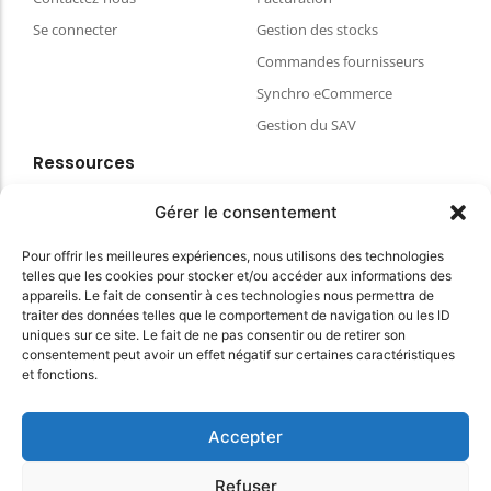
Se connecter
Gestion des stocks
Commandes fournisseurs
Synchro eCommerce
Gestion du SAV
Ressources
Blog
Gérer le consentement
FAQ & aides
Pour offrir les meilleures expériences, nous utilisons des technologies
Choisir votre matériel de caisse
telles que les cookies pour stocker et/ou accéder aux informations des
Espace client
appareils. Le fait de consentir à ces technologies nous permettra de
traiter des données telles que le comportement de navigation ou les ID
CGVU
uniques sur ce site. Le fait de ne pas consentir ou de retirer son
Politique de confidentialité
consentement peut avoir un effet négatif sur certaines caractéristiques
et fonctions.
Conditions Générales du site
Accepter
© 2025 myKomela cloud – Tous droits réservés
Refuser