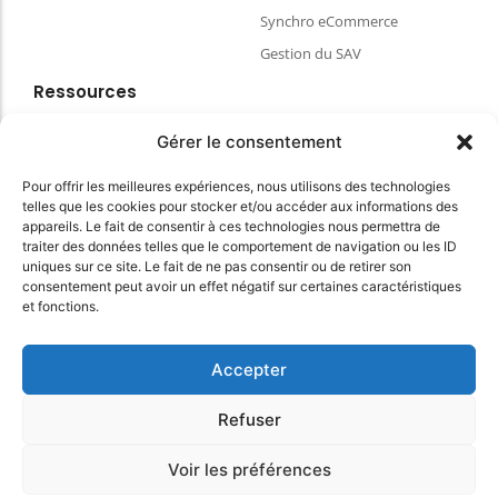
Synchro eCommerce
Gestion du SAV
Ressources
Blog
Gérer le consentement
FAQ & aides
Pour offrir les meilleures expériences, nous utilisons des technologies
Choisir votre matériel de caisse
telles que les cookies pour stocker et/ou accéder aux informations des
Espace client
appareils. Le fait de consentir à ces technologies nous permettra de
traiter des données telles que le comportement de navigation ou les ID
CGVU
uniques sur ce site. Le fait de ne pas consentir ou de retirer son
Politique de confidentialité
consentement peut avoir un effet négatif sur certaines caractéristiques
et fonctions.
Conditions Générales du site
Accepter
© 2025 myKomela cloud – Tous droits réservés
Refuser
Voir les préférences