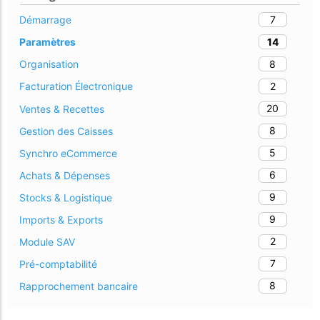
7
Démarrage
14
Paramètres
8
Organisation
2
Facturation Électronique
20
Ventes & Recettes
8
Gestion des Caisses
5
Synchro eCommerce
6
Achats & Dépenses
9
Stocks & Logistique
9
Imports & Exports
2
Module SAV
7
Pré-comptabilité
8
Rapprochement bancaire