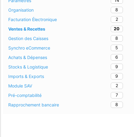
14
Paramètres
8
Organisation
2
Facturation Électronique
20
Ventes & Recettes
8
Gestion des Caisses
5
Synchro eCommerce
6
Achats & Dépenses
9
Stocks & Logistique
9
Imports & Exports
2
Module SAV
7
Pré-comptabilité
8
Rapprochement bancaire