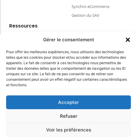
Synchro eCommerce
Gestion du SAV
Ressources
Blog
Gérer le consentement
FAQ & aides
Pour offrir les meilleures expériences, nous utilisons des technologies
Choisir votre matériel de caisse
telles que les cookies pour stocker et/ou accéder aux informations des
Espace client
appareils. Le fait de consentir à ces technologies nous permettra de
traiter des données telles que le comportement de navigation ou les ID
CGVU
uniques sur ce site. Le fait de ne pas consentir ou de retirer son
Politique de confidentialité
consentement peut avoir un effet négatif sur certaines caractéristiques
et fonctions.
Conditions Générales du site
Accepter
© 2025 myKomela cloud – Tous droits réservés
Refuser
Voir les préférences