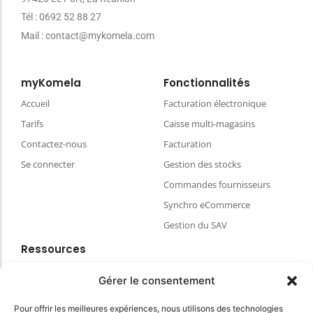
Tél : 0692 52 88 27
Mail : contact@mykomela.com
myKomela
Fonctionnalités
Accueil
Facturation électronique
Tarifs
Caisse multi-magasins
Contactez-nous
Facturation
Se connecter
Gestion des stocks
Commandes fournisseurs
Synchro eCommerce
Gestion du SAV
Ressources
Blog
Gérer le consentement
FAQ & aides
Pour offrir les meilleures expériences, nous utilisons des technologies
Choisir votre matériel de caisse