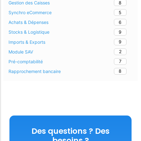
8
Gestion des Caisses
5
Synchro eCommerce
6
Achats & Dépenses
9
Stocks & Logistique
9
Imports & Exports
2
Module SAV
7
Pré-comptabilité
8
Rapprochement bancaire
Des questions ? Des
besoins ?