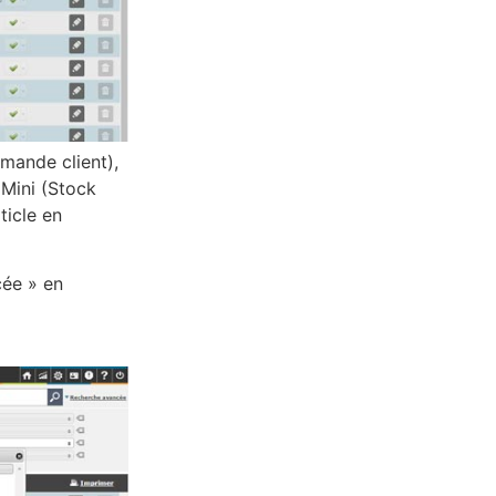
mmande client),
 Mini (Stock
ticle en
cée » en