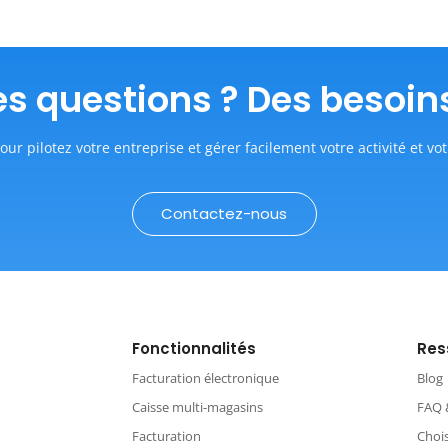
s questions ? Des besoin
our pilotez votre entreprise et gérer facilement votre activité et vot
Contactez-nous
Fonctionnalités
Res
Facturation électronique
Blog
Caisse multi-magasins
FAQ 
Facturation
Chois