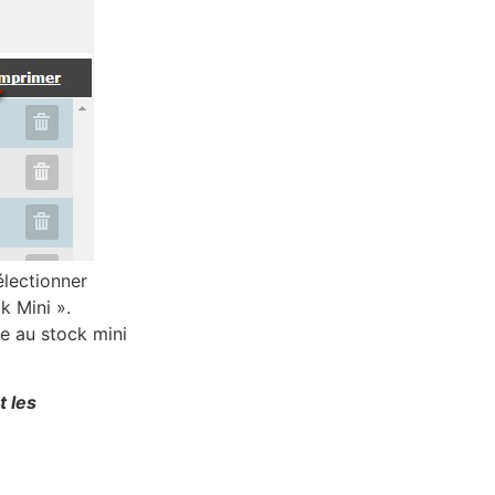
électionner
k Mini ».
le au stock mini
 les