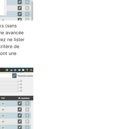
ks (sans
che avancée
z ne lister
critère de
 ont une