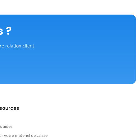
s ?
re relation client
sources
& aides
ir votre matériel de caisse