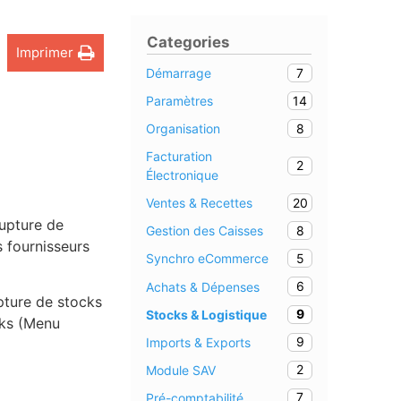
Categories
Imprimer
7
Démarrage
14
Paramètres
8
Organisation
Facturation
2
Électronique
20
Ventes & Recettes
rupture de
8
Gestion des Caisses
 fournisseurs
5
Synchro eCommerce
6
Achats & Dépenses
pture de stocks
9
Stocks & Logistique
cks (Menu
9
Imports & Exports
2
Module SAV
7
Pré-comptabilité