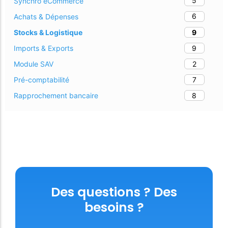
5
Synchro eCommerce
6
Achats & Dépenses
9
Stocks & Logistique
9
Imports & Exports
2
Module SAV
7
Pré-comptabilité
8
Rapprochement bancaire
Des questions ? Des
besoins ?