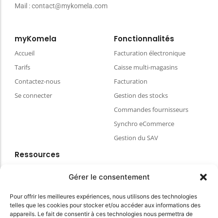
Mail : contact@mykomela.com
myKomela
Fonctionnalités
Accueil
Facturation électronique
Tarifs
Caisse multi-magasins
Contactez-nous
Facturation
Se connecter
Gestion des stocks
Commandes fournisseurs
Synchro eCommerce
Gestion du SAV
Ressources
Blog
Gérer le consentement
FAQ & aides
Pour offrir les meilleures expériences, nous utilisons des technologies
Choisir votre matériel de caisse
telles que les cookies pour stocker et/ou accéder aux informations des
Espace client
appareils. Le fait de consentir à ces technologies nous permettra de