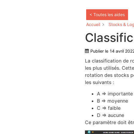
< Toutes les aides
Accueil
Stocks & Log
Classifi
Publier le
14 avril 202
La classification de r
les plus utilisés. Cet
rotation des stocks p
les suivants :
A => importante
B => moyenne
C => faible
D => aucune
Ce paramètre doit êtr