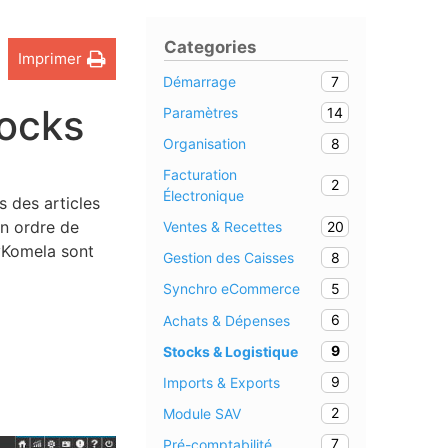
Categories
Imprimer
7
Démarrage
tocks
14
Paramètres
8
Organisation
Facturation
2
Électronique
s des articles
un ordre de
20
Ventes & Recettes
myKomela sont
8
Gestion des Caisses
5
Synchro eCommerce
6
Achats & Dépenses
9
Stocks & Logistique
9
Imports & Exports
2
Module SAV
7
Pré-comptabilité