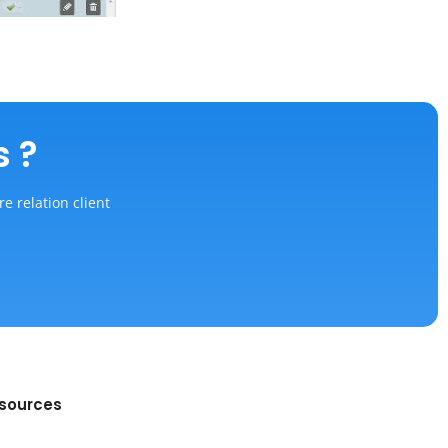
s ?
re relation client
sources