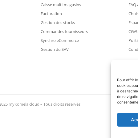
Caisse multi-magasins
FAQ 
Facturation
Chois
Gestion des stocks
Espac
Commandes fournisseurs
CGV
Synchro eCommerce
Polit
Gestion du SAV
Condi
Pour offrir 
cookies pour
à ces techn
de navigatio
consentement
2025 myKomela cloud – Tous droits réservés
Ac