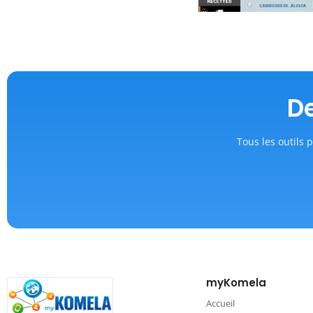
De
Tous les outils p
myKomela
Accueil