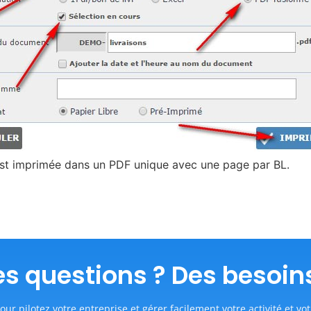
st imprimée dans un PDF unique avec une page par BL.
s questions ? Des besoin
our pilotez votre entreprise et gérer facilement votre activité et vot