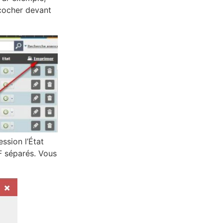
 cocher devant
ssion l’État
F séparés. Vous