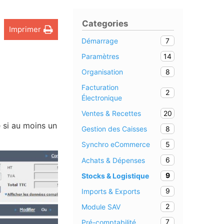
Categories
Imprimer
7
Démarrage
s
14
Paramètres
8
Organisation
Facturation
2
Électronique
20
Ventes & Recettes
 si au moins un
8
Gestion des Caisses
5
Synchro eCommerce
6
Achats & Dépenses
9
Stocks & Logistique
9
Imports & Exports
2
Module SAV
7
Pré-comptabilité