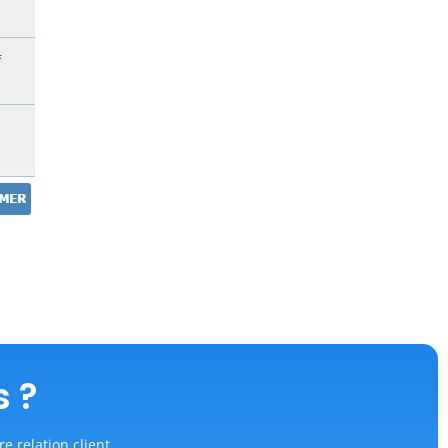
s ?
re relation client