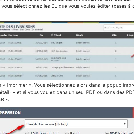
L, vous sélectionnez les BL que vous voulez éditer (cases à
 « Imprimer ». Vous sélectionnez alors dans la popup impre
étail) » et si vous voulez dans un seul PDF ou dans des PD
R ».