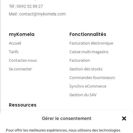
Tél : 0692 52 88 27
Mail : contact@mykomela.com
myKomela
Fonctionnalités
Accueil
Facturation électronique
Tarifs
Caisse multi-magasins
Contactez-nous
Facturation
Se connecter
Gestion des stocks
Commandes fournisseurs
Synchro eCommerce
Gestion du SAV
Ressources
Blog
Gérer le consentement
FAQ & aides
Pour offrir les meilleures expériences, nous utilisons des technologies
Choisir votre matériel de caisse