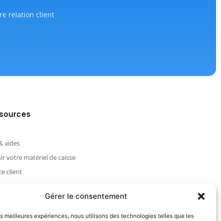
re relation client
sources
& aides
ir votre matériel de caisse
e client
U
Gérer le consentement
ique de confidentialité
tions Générales du site
les meilleures expériences, nous utilisons des technologies telles que les