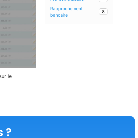
Rapprochement
8
bancaire
sur le
s ?