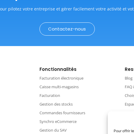
our pilotez votre entreprise et gérer facilement votre activité et vot
Contactez-nous
Fonctionnalités
Res
Facturation électronique
Blog
Caisse multi-magasins
FAQ 
Facturation
Chois
Gestion des stocks
Espac
Commandes fournisseurs
CGV
Synchro eCommerce
Polit
Gestion du SAV
Condi
Pour offrir 