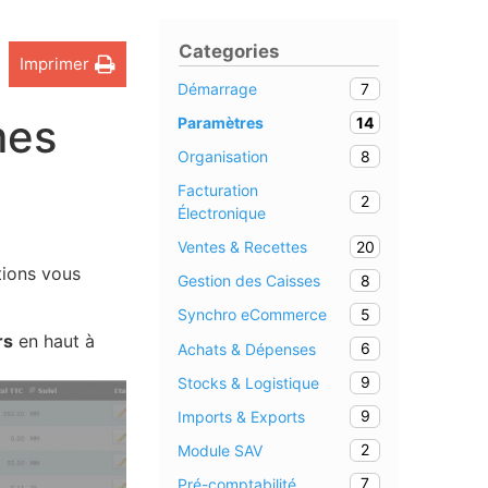
Categories
Imprimer
7
Démarrage
mes
14
Paramètres
8
Organisation
Facturation
2
Électronique
20
Ventes & Recettes
tions vous
8
Gestion des Caisses
5
Synchro eCommerce
rs
en haut à
6
Achats & Dépenses
9
Stocks & Logistique
9
Imports & Exports
2
Module SAV
7
Pré-comptabilité