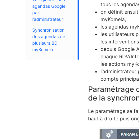
tous les agenda
agendas Google
on définit ensui
par
myKomela,
l’administrateur
les agendas my
Synchronisation
les utilisateurs
des agendas de
les intervention
plusieurs BD
depuis Google Ag
myKomela
chaque RDV/Inter
les actions myK
l’administrateur
compte principa
Paramétrage d
de la synchron
Le paramétrage se fai
haut à droite puis o