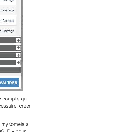
e compte qui
cessaire, créer
er myKomela à
OGLE » pour