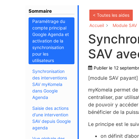
Sommaire
< Toutes les aides
Paramétrage du
Accueil
Module SAV
compte principal
Synchron
Google Agenda et
activation de la
synchronisation
SAV ave
pour les
utilisateurs
Publier le
12 septemb
Synchronisation
[module SAV payant]
des interventions
SAV myKomela
myKomela permet de s
dans Google
centraliser, par util
Agenda
de pouvoir y accéder 
Saisie des actions
bénéficier de la puis
d’une intervention
SAV depuis Google
Le principe est le suiv
agenda
on définit d’abo
Vue globale des