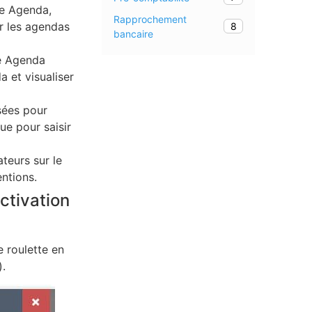
le Agenda,
Rapprochement
er les agendas
8
bancaire
e Agenda
 et visualiser
isées pour
ue pour saisir
teurs sur le
ntions.
ctivation
 roulette en
).