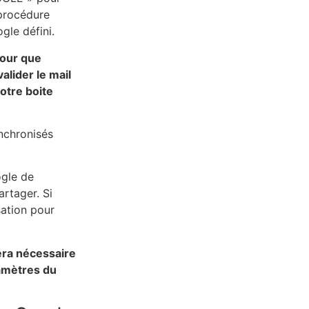
 procédure
le défini.
pour que
lider le mail
otre boite
ynchronisés
ogle de
artager. Si
sation pour
era nécessaire
ramètres du