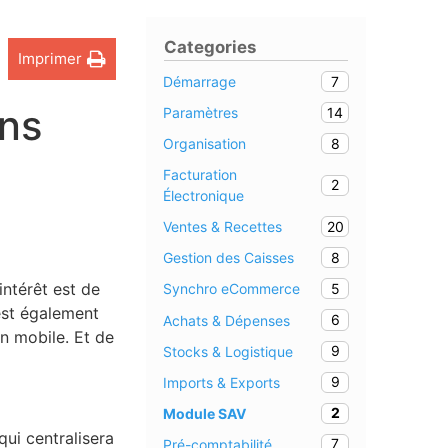
Categories
Imprimer
7
Démarrage
ons
14
Paramètres
8
Organisation
Facturation
2
Électronique
20
Ventes & Recettes
8
Gestion des Caisses
ntérêt est de
5
Synchro eCommerce
’est également
6
Achats & Dépenses
n mobile. Et de
9
Stocks & Logistique
9
Imports & Exports
2
Module SAV
ui centralisera
7
Pré-comptabilité