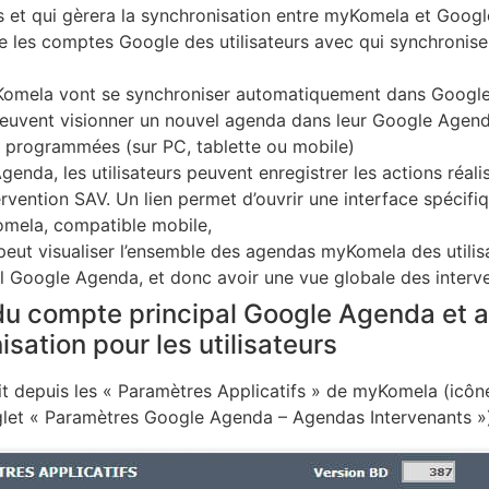
s et qui gèrera la synchronisation entre myKomela et Goog
te les comptes Google des utilisateurs avec qui synchronis
Komela vont se synchroniser automatiquement dans Googl
 peuvent visionner un nouvel agenda dans leur Google Agenda
s programmées (sur PC, tablette ou mobile)
enda, les utilisateurs peuvent enregistrer les actions réal
vention SAV. Un lien permet d’ouvrir une interface spécifiq
omela, compatible mobile,
 peut visualiser l’ensemble des agendas myKomela des utilisa
l Google Agenda, et donc avoir une vue globale des interve
u compte principal Google Agenda et a
isation pour les utilisateurs
t depuis les « Paramètres Applicatifs » de myKomela (icône
nglet « Paramètres Google Agenda – Agendas Intervenants »