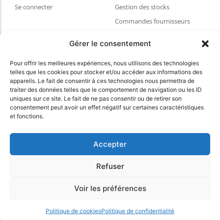
Se connecter
Gestion des stocks
Commandes fournisseurs
Synchro eCommerce
Gérer le consentement
Gestion du SAV
Pour offrir les meilleures expériences, nous utilisons des technologies
Ressources
telles que les cookies pour stocker et/ou accéder aux informations des
Blog
appareils. Le fait de consentir à ces technologies nous permettra de
traiter des données telles que le comportement de navigation ou les ID
FAQ & aides
uniques sur ce site. Le fait de ne pas consentir ou de retirer son
consentement peut avoir un effet négatif sur certaines caractéristiques
Choisir votre matériel de caisse
et fonctions.
Espace client
CGVU
Accepter
Politique de confidentialité
Refuser
Conditions Générales du site
Voir les préférences
© 2025 myKomela cloud – Tous droits réservés
Politique de cookies
Politique de confidentialité